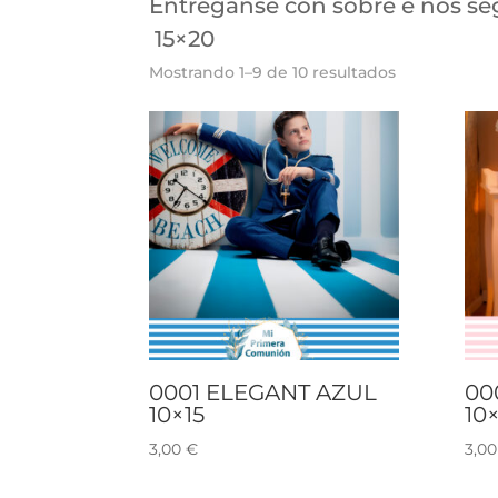
Entréganse con sobre e nos se
15×20
Mostrando 1–9 de 10 resultados
0001 ELEGANT AZUL
00
10×15
10×
3,00
€
3,0