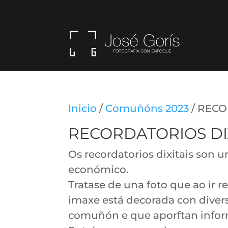
Inicio
/
Comuñóns 2023
/ RECO
RECORDATORIOS DIX
Os recordatorios dixitais son 
económico.
Tratase de una foto que ao ir r
imaxe está decorada con divers
comuñón e que aporftan infor