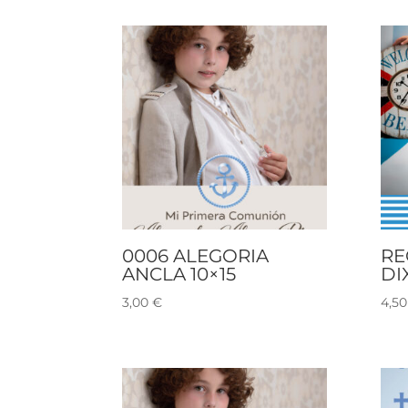
0006 ALEGORIA
RE
ANCLA 10×15
DI
3,00
€
4,5