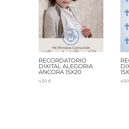
RECORDATORIO
RE
DIXITAL ALEGORIA
DI
ANCORA 15X20
15
4,50
€
4,5