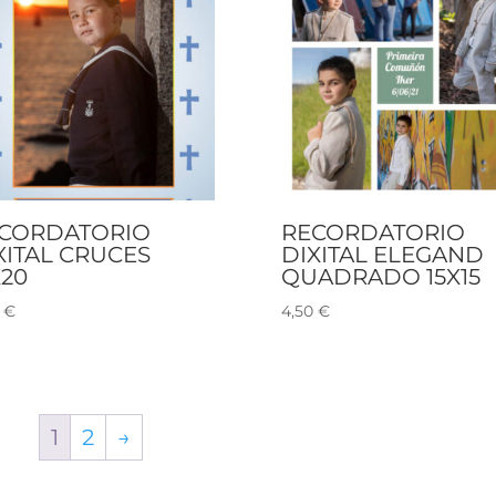
CORDATORIO
RECORDATORIO
XITAL CRUCES
DIXITAL ELEGAND
X20
QUADRADO 15X15
0
€
4,50
€
1
2
→