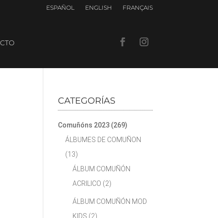
ESPAÑOL
ENGLISH
FRANÇAIS
CTO
CATEGORÍAS
Comuñóns 2023
(269)
ÁLBUMES DE COMUÑON
(13)
ÁLBUM COMUÑÓN
ACRILICO
(2)
ÁLBUM COMUÑÓN MOD
KIDS
(2)