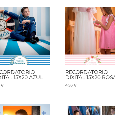
CORDATORIO
RECORDATORIO
XITAL 15X20 AZUL
DIXITAL 15X20 ROS
0
€
4,50
€