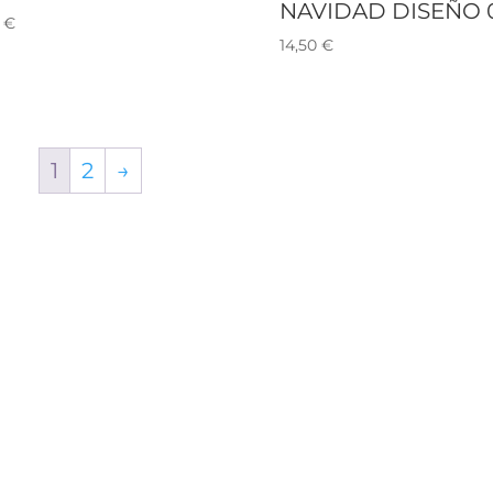
NAVIDAD DISEÑO 
0
€
14,50
€
1
2
→