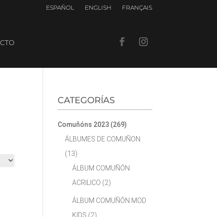
ESPAÑOL
ENGLISH
FRANÇAIS
CTO
CATEGORÍAS
Comuñóns 2023
(269)
ÁLBUMES DE COMUÑON
(13)
ÁLBUM COMUÑÓN
ACRILICO
(2)
ÁLBUM COMUÑÓN MOD
KIDS
(2)