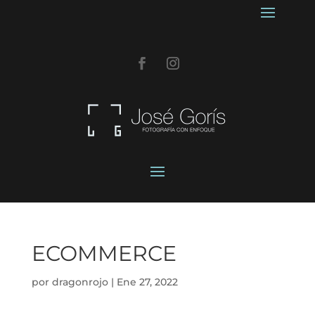
ECOMMERCE
por
dragonrojo
|
Ene 27, 2022