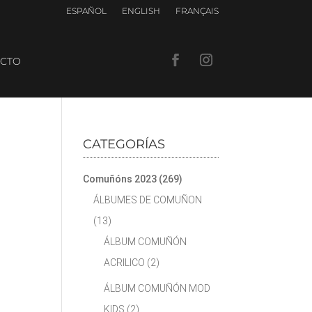
ESPAÑOL
ENGLISH
FRANÇAIS
CTO
CATEGORÍAS
Comuñóns 2023
(269)
ÁLBUMES DE COMUÑON
(13)
ÁLBUM COMUÑÓN
ACRILICO
(2)
ÁLBUM COMUÑÓN MOD
KIDS
(2)