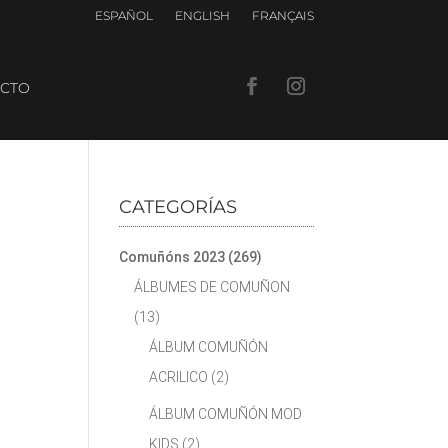
ESPAÑOL
ENGLISH
FRANÇAIS
CTO
CATEGORÍAS
Comuñóns 2023
(269)
ÁLBUMES DE COMUÑON
(13)
ÁLBUM COMUÑÓN
ACRILICO
(2)
ÁLBUM COMUÑÓN MOD
KIDS
(2)