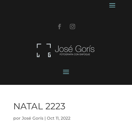
NATAL 2223
por
José Gorís
|
Oct 11, 2022