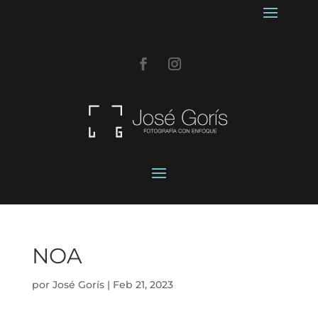
NOA
por
José Gorís
|
Feb 21, 2023