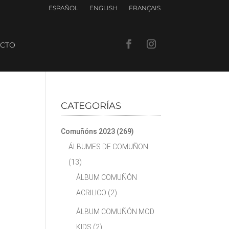
ESPAÑOL
ENGLISH
FRANÇAIS
CTO
CATEGORÍAS
Comuñóns 2023
(269)
ÁLBUMES DE COMUÑON
(13)
ÁLBUM COMUÑÓN
ACRILICO
(2)
ÁLBUM COMUÑÓN MOD
KIDS
(2)