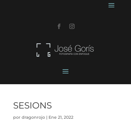
SESIONS
por
dragonrojo
|
Ene 21, 2022