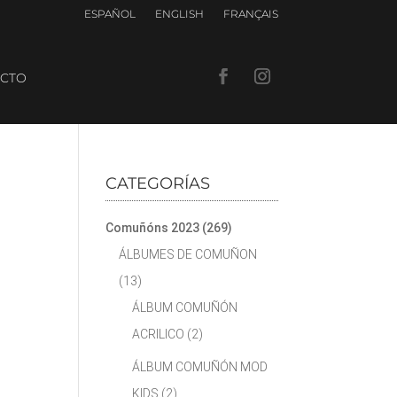
ESPAÑOL
ENGLISH
FRANÇAIS
CTO
CATEGORÍAS
Comuñóns 2023
(269)
ÁLBUMES DE COMUÑON
(13)
ÁLBUM COMUÑÓN
ACRILICO
(2)
ÁLBUM COMUÑÓN MOD
KIDS
(2)