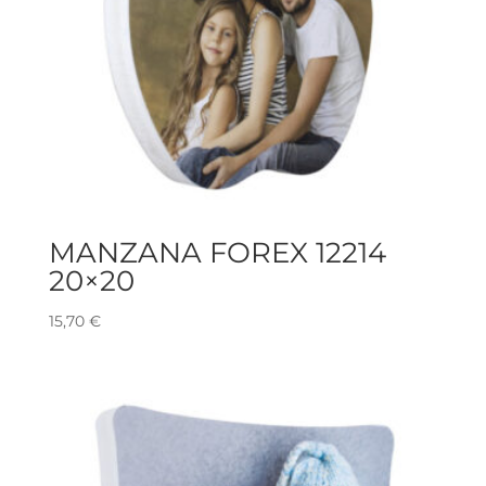
MANZANA FOREX 12214
20×20
15,70
€