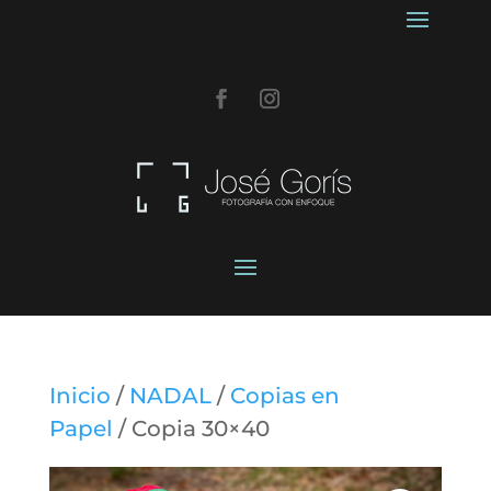
Inicio
/
NADAL
/
Copias en
Papel
/ Copia 30×40