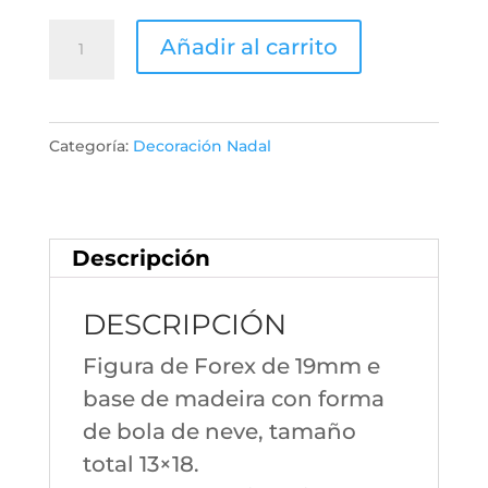
Figura
Añadir al carrito
Bola
de
Neve
Categoría:
Decoración Nadal
12220
cantidad
Descripción
DESCRIPCIÓN
Figura de Forex de 19mm e
base de madeira con forma
de bola de neve, tamaño
total 13×18.