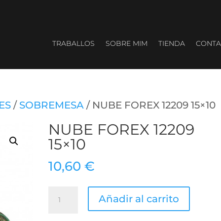
TRABALLOS
SOBRE MIM
TIENDA
CONTA
ES
/
SOBREMESA
/ NUBE FOREX 12209 15×10
NUBE FOREX 12209
15×10
10,60
€
NUBE
Añadir al carrito
FOREX