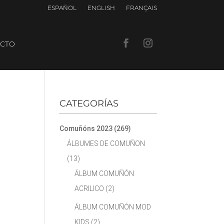
ESPAÑOL
ENGLISH
FRANÇAIS
CTO
CATEGORÍAS
Comuñóns 2023
(269)
ÁLBUMES DE COMUÑON
(13)
ÁLBUM COMUÑÓN
ACRILICO
(2)
ÁLBUM COMUÑÓN MOD
KIDS
(2)