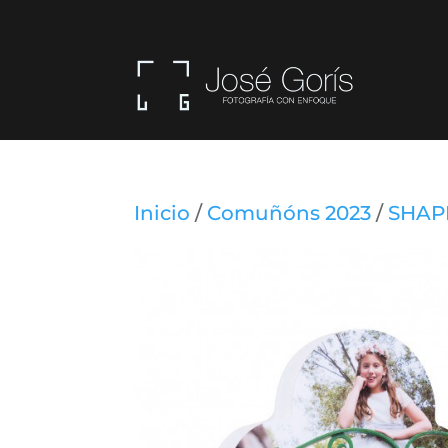
Inicio
/
Comuñóns 2023
/
SHAP