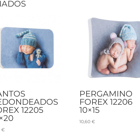
NADOS
ANTOS
PERGAMINO
EDONDEADOS
FOREX 12206
OREX 12205
10×15
×20
10,60
€
0
€