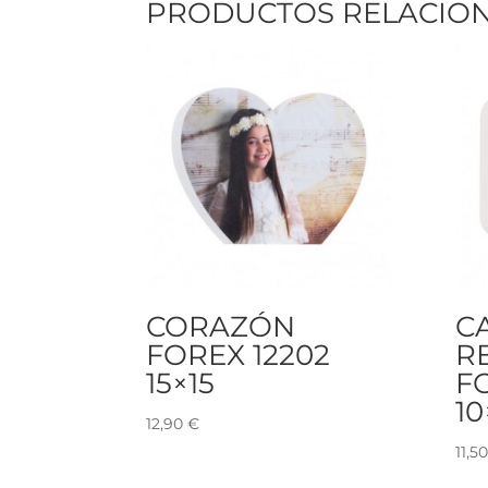
PRODUCTOS RELACIO
CORAZÓN
C
FOREX 12202
R
15×15
F
10
12,90
€
11,5