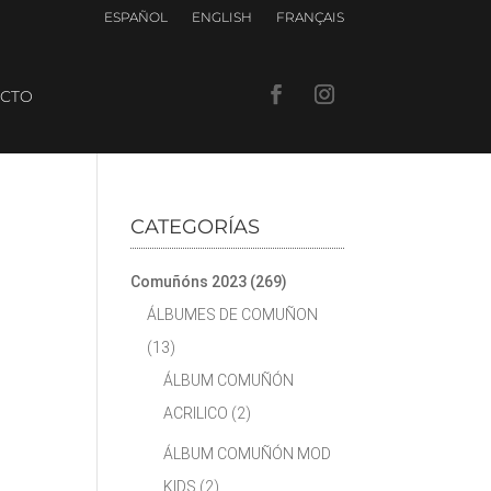
ESPAÑOL
ENGLISH
FRANÇAIS
CTO
CATEGORÍAS
Comuñóns 2023
(269)
ÁLBUMES DE COMUÑON
(13)
ÁLBUM COMUÑÓN
ACRILICO
(2)
ÁLBUM COMUÑÓN MOD
KIDS
(2)