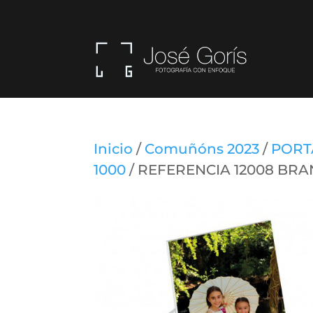
Inicio
/
Comuñóns 2023
/
PORT
1000
/ REFERENCIA 12008 BRA