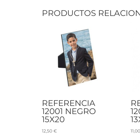
PRODUCTOS RELACIO
REFERENCIA
R
12001 NEGRO
1
15X20
13
12,50
€
11,0