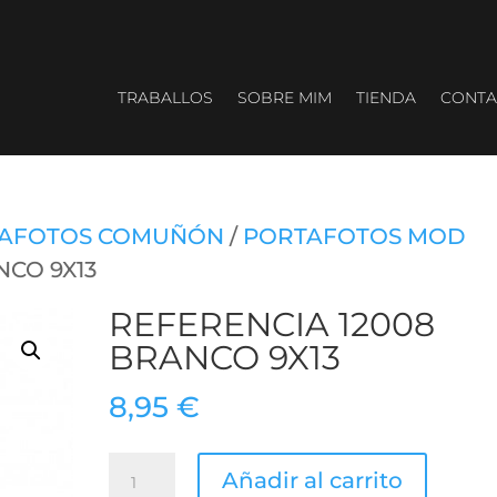
TRABALLOS
SOBRE MIM
TIENDA
CONTA
AFOTOS COMUÑÓN
/
PORTAFOTOS MOD
NCO 9X13
REFERENCIA 12008
BRANCO 9X13
8,95
€
REFERENCIA
Añadir al carrito