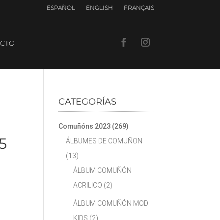
ESPAÑOL
ENGLISH
FRANÇAIS
CTO
CATEGORÍAS
Comuñóns 2023
(269)
5
ÁLBUMES DE COMUÑON
(13)
ÁLBUM COMUÑÓN
ACRILICO
(2)
ÁLBUM COMUÑÓN MOD
KIDS
(2)