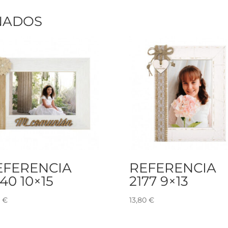
NADOS
EFERENCIA
REFERENCIA
40 10×15
2177 9×13
5
€
13,80
€