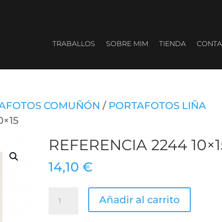
TRABALLOS
SOBRE MIM
TIENDA
CONTA
AFOTOS COMUÑÓN
/
PORTAFOTOS LIÑA
0×15
REFERENCIA 2244 10×1
14,10
€
REFERENCIA
Añadir al carrito
2244