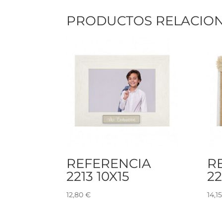
PRODUCTOS RELACIO
REFERENCIA
R
2213 10X15
22
12,80
€
14,1