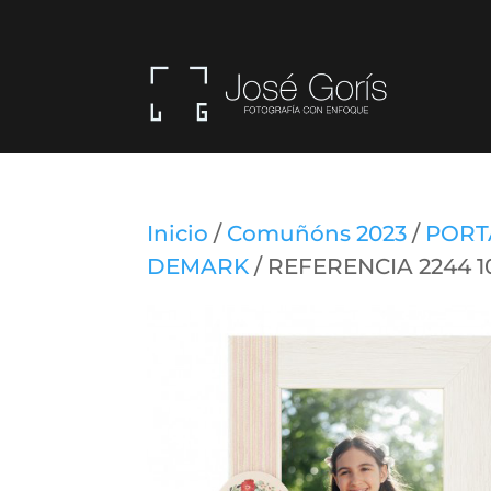
Inicio
/
Comuñóns 2023
/
PORT
DEMARK
/ REFERENCIA 2244 1