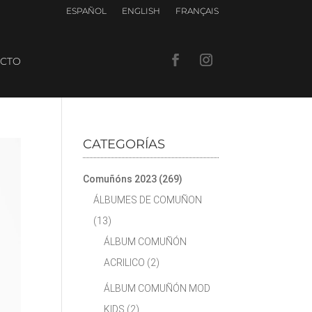
ESPAÑOL
ENGLISH
FRANÇAIS
CTO
CATEGORÍAS
Comuñóns 2023
(269)
ÁLBUMES DE COMUÑON
(13)
ÁLBUM COMUÑÓN
ACRILICO
(2)
ÁLBUM COMUÑÓN MOD
KIDS
(2)