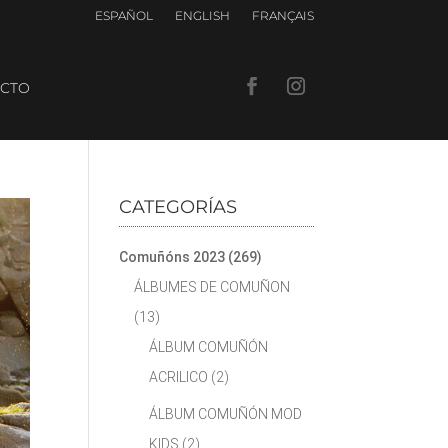
ESPAÑOL
ENGLISH
FRANÇAIS
CTO
CATEGORÍAS
Comuñóns 2023
(269)
ÁLBUMES DE COMUÑON
(13)
ÁLBUM COMUÑÓN
ACRILICO
(2)
ÁLBUM COMUÑÓN MOD
KIDS
(2)