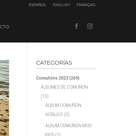
ESPAÑOL
ENGLISH
FRANÇAIS
CTO
CATEGORÍAS
Comuñóns 2023
(269)
ÁLBUMES DE COMUÑON
(13)
ÁLBUM COMUÑÓN
ACRILICO
(2)
ÁLBUM COMUÑÓN MOD
KIDS
(2)