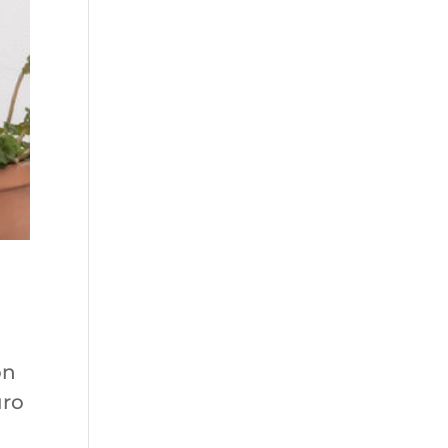
on
uro