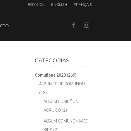
ESPAÑOL
ENGLISH
FRANÇAIS
CTO
CATEGORÍAS
Comuñóns 2023
(269)
ÁLBUMES DE COMUÑON
(13)
ÁLBUM COMUÑÓN
ACRILICO
(2)
ÁLBUM COMUÑÓN MOD
KIDS
(2)