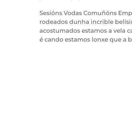
Sesións Vodas Comuñóns Empre
rodeados dunha incrible belísi
acostumados estamos a vela ca
é cando estamos lonxe que a bo