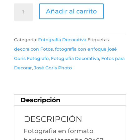
Faro
Añadir al carrito
Museo
do
Mar
Categoría:
Fotografía Decorativa
Etiquetas:
cantidad
decora con Fotos
,
fotografia con enfoque josé
Goris Fotografo
,
Fotografia Decorativa
,
Fotos para
Decorar
,
José Goris Photo
Descripción
DESCRIPCIÓN
Fotografia en formato