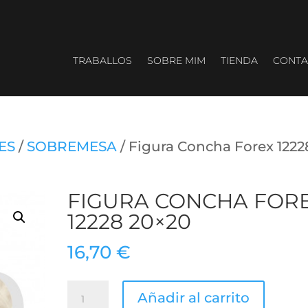
TRABALLOS
SOBRE MIM
TIENDA
CONTA
ES
/
SOBREMESA
/ Figura Concha Forex 1222
FIGURA CONCHA FOR
12228 20×20
16,70
€
Figura
Añadir al carrito