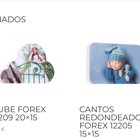
NADOS
UBE FOREX
CANTOS
209 20×15
REDONDEAD
FOREX 12205
5
€
15×15