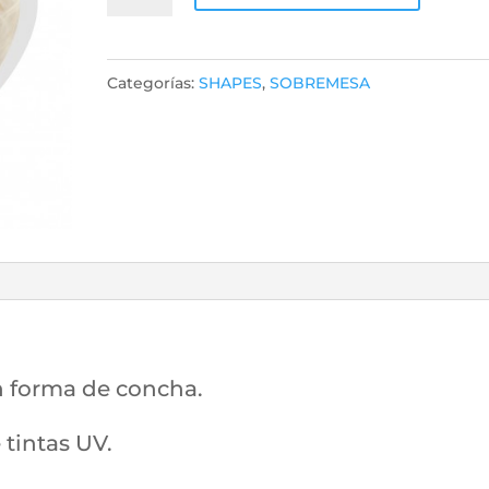
Concha
Forex
12228
Categorías:
SHAPES
,
SOBREMESA
20x20
cantidad
n forma de concha.
tintas UV.