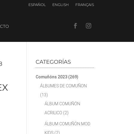
ESPAÑOL
ENGLISH
FRANÇAIS
CTO
CATEGORÍAS
8
Comuñóns 2023
(269)
EX
ÁLBUMES DE COMUÑON
(13)
ÁLBUM COMUÑÓN
ACRILICO
(2)
ÁLBUM COMUÑÓN MOD
KIDS
(2)