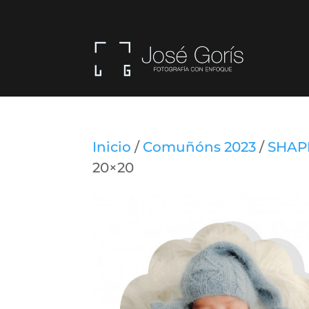
Inicio
/
Comuñóns 2023
/
SHAP
20×20