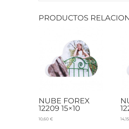
PRODUCTOS RELACIO
NUBE FOREX
N
12209 15×10
12
10,60
€
14,1