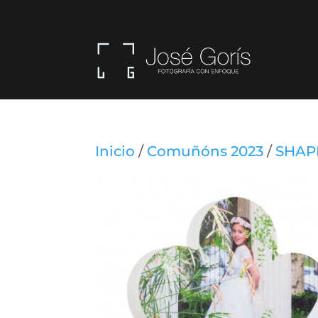
Inicio
/
Comuñóns 2023
/
SHAP