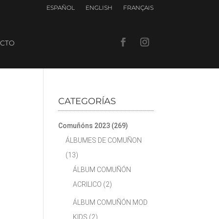
ESPAÑOL
ENGLISH
FRANÇAIS
CTO
CATEGORÍAS
Comuñóns 2023
(269)
ÁLBUMES DE COMUÑON
(13)
ÁLBUM COMUÑÓN
ACRILICO
(2)
ÁLBUM COMUÑÓN MOD
KIDS
(2)