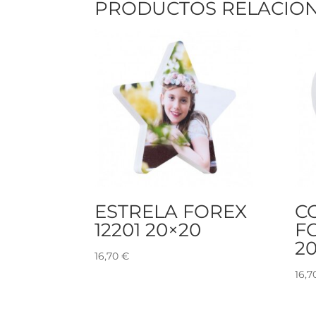
PRODUCTOS RELACIO
ESTRELA FOREX
C
12201 20×20
F
2
16,70
€
16,