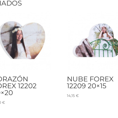
NADOS
ORAZÓN
NUBE FOREX
OREX 12202
12209 20×15
0×20
14,15
€
70
€