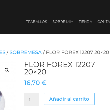
TRABALLOS
SOBRE MIM
TIENDA
CONTA
ES
/
SOBREMESA
/ FLOR FOREX 12207 20×20
FLOR FOREX 12207
20×20
16,70
€
FLOR
Añadir al carrito
FOREX