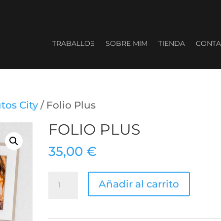
TRABALLOS
SOBRE MIM
TIENDA
CONTA
tos City
/ Folio Plus
FOLIO PLUS
35,00
€
Folio
Añadir al carrito
Plus
cantidad