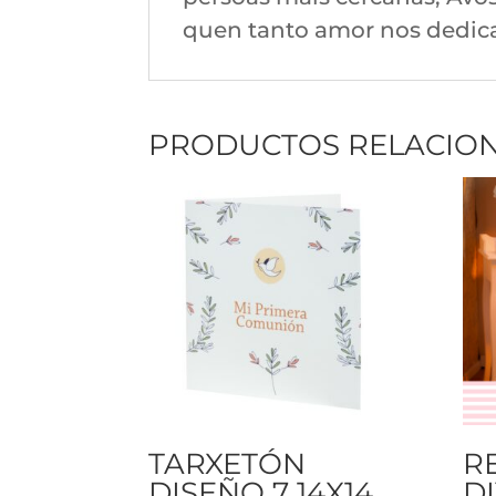
quen tanto amor nos dedic
PRODUCTOS RELACIO
TARXETÓN
R
DISEÑO 7 14X14
DI