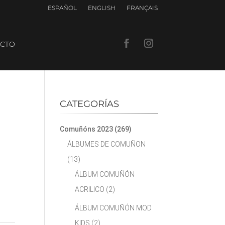
ESPAÑOL
ENGLISH
FRANÇAIS
CTO
CATEGORÍAS
Comuñóns 2023
(269)
ÁLBUMES DE COMUÑON
(13)
ÁLBUM COMUÑÓN
ACRILICO
(2)
ÁLBUM COMUÑÓN MOD
KIDS
(2)