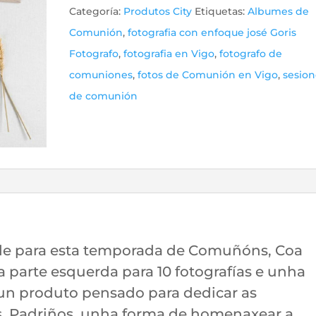
Categoría:
Produtos City
Etiquetas:
Albumes de
Comunión
,
fotografia con enfoque josé Goris
Fotografo
,
fotografia en Vigo
,
fotografo de
comuniones
,
fotos de Comunión en Vigo
,
sesion
de comunión
ade para esta temporada de Comuñóns, Coa
a parte esquerda para 10 fotografías e unha
é un produto pensado para dedicar as
s, Padriños, unha forma de homenaxear a