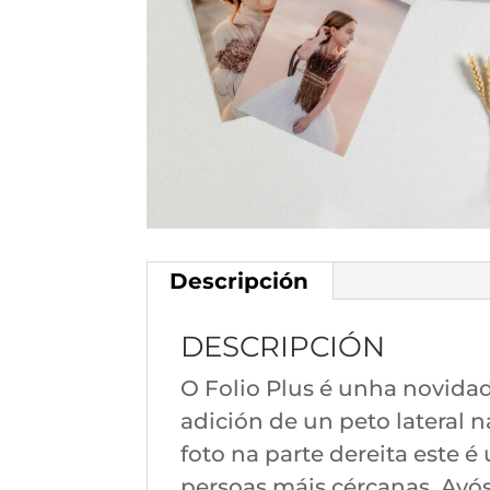
Descripción
DESCRIPCIÓN
O Folio Plus é unha novid
adición de un peto lateral n
foto na parte dereita este 
persoas máis cércanas, Avó