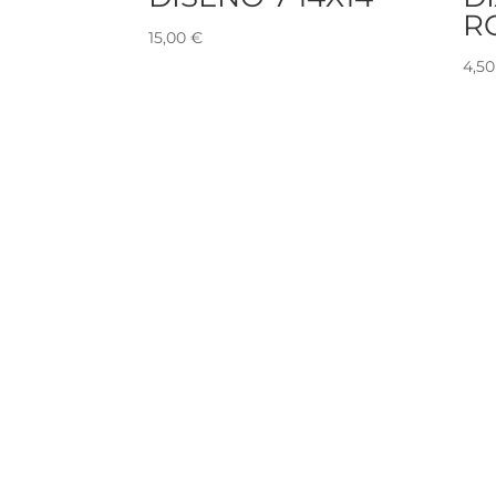
R
15,00
€
4,5