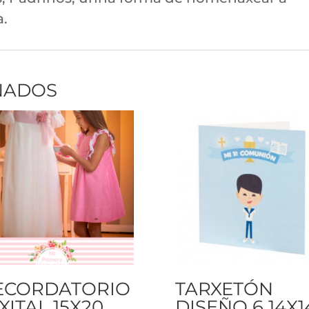
a.
NADOS
ECORDATORIO
TARXETÓN
XITAL 15X20
DISEÑO 6 14X1