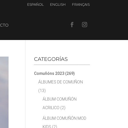
ESPAÑOL
ENGLISH
FRANÇAIS
CTO
CATEGORÍAS
Comuñóns 2023
(269)
ÁLBUMES DE COMUÑON
(13)
ÁLBUM COMUÑÓN
ACRILICO
(2)
ÁLBUM COMUÑÓN MOD
KIDS
(2)