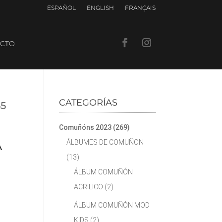
ESPAÑOL
ENGLISH
FRANÇAIS
CTO
CATEGORÍAS
65
Comuñóns 2023
(269)
A
ÁLBUMES DE COMUÑON
(13)
ÁLBUM COMUÑÓN
ACRILICO
(2)
ÁLBUM COMUÑÓN MOD
KIDS
(2)