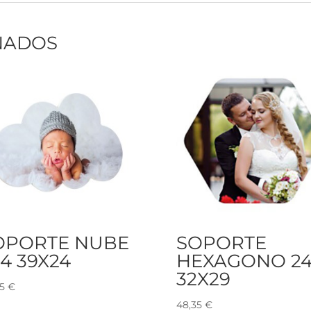
NADOS
OPORTE NUBE
SOPORTE
4 39X24
HEXAGONO 2
32X29
35
€
48,35
€