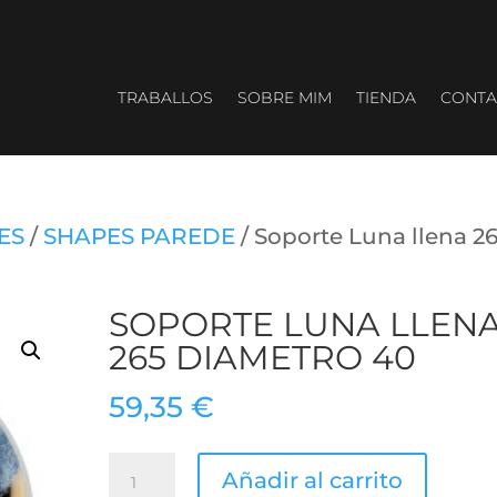
TRABALLOS
SOBRE MIM
TIENDA
CONTA
ES
/
SHAPES PAREDE
/ Soporte Luna llena 2
SOPORTE LUNA LLEN
265 DIAMETRO 40
59,35
€
Soporte
Añadir al carrito