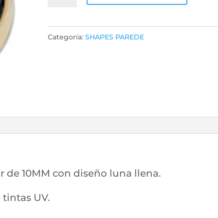
Luna
llena
265
Categoría:
SHAPES PAREDE
DIAMETRO
40
cantidad
r de 10MM con diseño luna llena.
tintas UV.