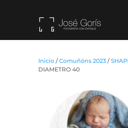
Inicio
/
Comuñóns 2023
/
SHAP
DIAMETRO 40